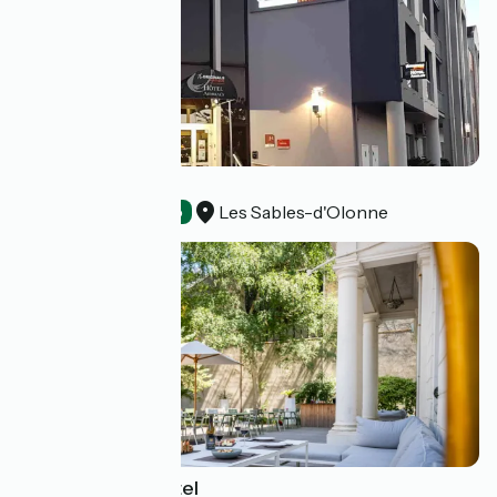
Admiral's Hôtel
Les Sables-d'Olonne
Hotels
Accueil Vélo
Le Champlain Hotel