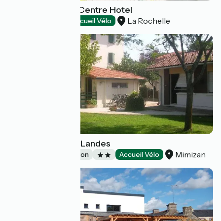
B&B La Rochelle Centre Hotel
La Rochelle
Hotels
Accueil Vélo
Le Carrefour des Landes
Mimizan
Group accommodation
Accueil Vélo