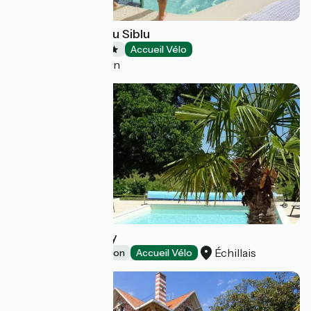
Camping Le Pipiou Siblu
Campsites
Accueil Vélo
Parentis-en-Born
Le Moulin de Pillay
Échillais
Group accommodation
Accueil Vélo