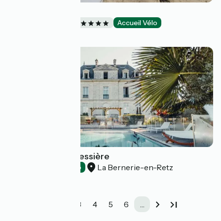
Via Bahia
Bed and breakfast
Accueil Vélo
Biscarrosse
Domaine de la Gressière
La Bernerie-en-Retz
Hotels
Accueil Vélo
1
2
3
4
5
6
…