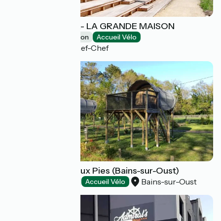
LA BRISE DE MER- LA GRANDE MAISON
Group accommodation
Accueil Vélo
Saint-Michel-Chef-Chef
Camping de l'Ile aux Pies (Bains-sur-Oust)
Bains-sur-Oust
Campsites
Accueil Vélo