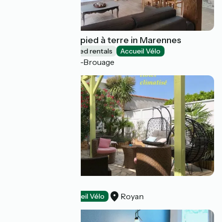
Furnished - Small pied à terre in Marennes
Lodgings and furnished rentals
Accueil Vélo
Marennes-Hiers-Brouage
Atlantis Hôtel
Royan
Hotels
Accueil Vélo