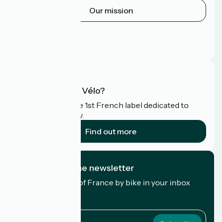
Our mission
Press area
Pro area
FAQ
What is Accueil Vélo?
Accueil Vélo is the 1st French label dedicated to
cyclists on holiday.
Find out more
I subscribe to the newsletter
Receive the best of France by bike in your inbox
every month.
My email address
My