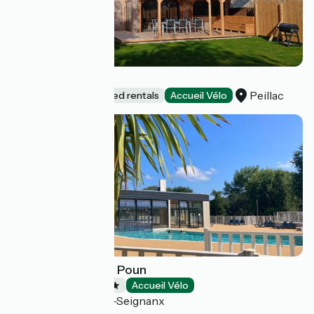
Le Répit de l'Oust
Peillac
Lodgings and furnished rentals
Accueil Vélo
Camping Lou P'tit Poun
Campsites
Accueil Vélo
Saint-Martin-de-Seignanx