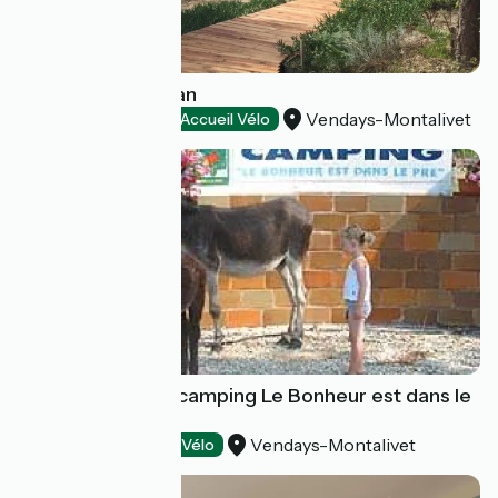
Cabane Zen Océan
Vendays-Montalivet
Bed and breakfast
Accueil Vélo
Aire naturelle de camping Le Bonheur est dans le
Pré
Vendays-Montalivet
Campsites
Accueil Vélo