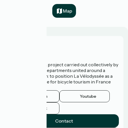
Map
Who are we?
La Vélodyssée is a project carried out collectively by
3 Regions and 9 Departments united around a
common ambition: to position La Vélodyssée as a
route of excellence for bicycle tourism in France
and abroad.
Instagram
Youtube
Facebook
Contact